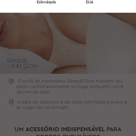
Eslováquia
EUA
O sutiã de travesseiro Sleep&Glow mantém seu
peito confortavelmente no lugar enquanto você
dorme de lado.
A pele do pescoço e do tórax permanece suave e
as rugas não se formam.
UM
ACESSÓRIO INDISPENSÁVEL
PARA