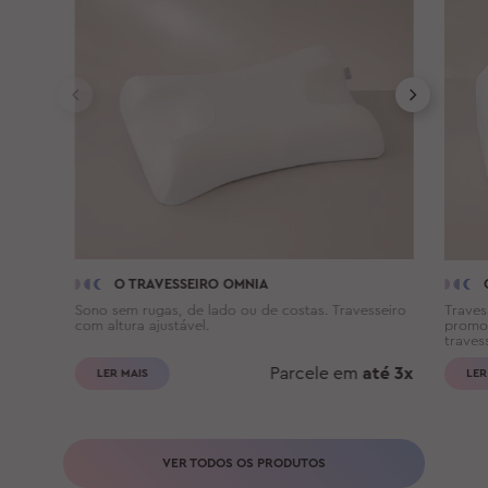
O TRAVESSEIRO OMNIA
Sono sem rugas, de lado ou de costas. Travesseiro
Traves
com altura ajustável.
promov
traves
Parcele em
até 3x
LER MAIS
LER
VER TODOS OS PRODUTOS