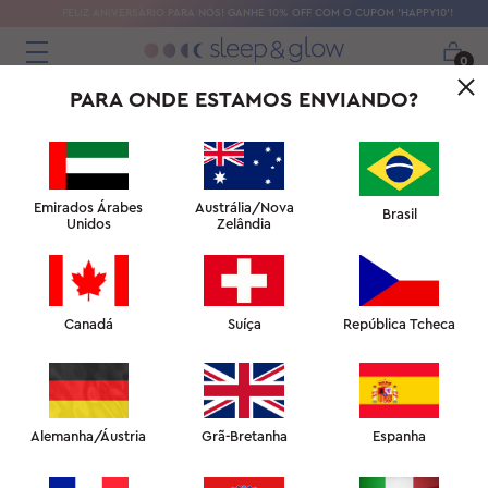
FELIZ ANIVERSÁRIO PARA NÓS! GANHE 10% OFF COM O CUPOM 'HAPPY10'!
0
PARA ONDE ESTAMOS ENVIANDO?
Emirados Árabes
Austrália/Nova
Brasil
Unidos
Zelândia
Canadá
Suíça
República Tcheca
SUTIÃ DE TRAVESSEIRO DE SEDA
PARA UM DECOTE QUE CHAMA A ATENÇÃO
Alemanha/Áustria
Grã-Bretanha
Espanha