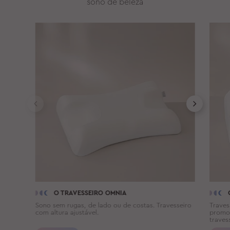
sono de beleza
O TRAVESSEIRO OMNIA
Sono sem rugas, de lado ou de costas. Travesseiro
Traves
com altura ajustável.
promov
traves