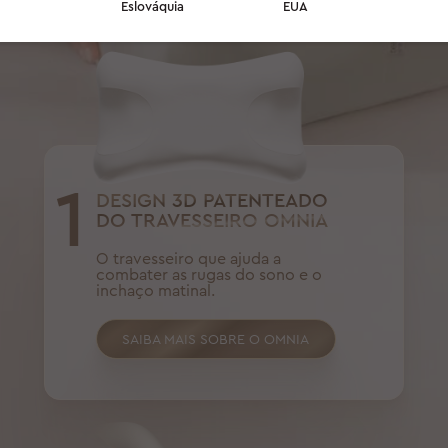
Eslováquia
EUA
1
DESIGN 3D PATENTEADO
DO TRAVESSEIRO OMNIA
O travesseiro que ajuda a
combater as rugas do sono e o
inchaço matinal.
SAIBA MAIS SOBRE O OMNIA