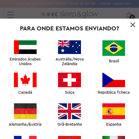
MÁSCARA DE SEDA PARA PEDIDOS ACIMA DE R$1 700 – CÓDIGO «SELFLOVE»
0
PARA ONDE ESTAMOS ENVIANDO?
Emirados Árabes
Austrália/Nova
Brasil
Unidos
Zelândia
Canadá
Suíça
República Tcheca
Alemanha/Áustria
Grã-Bretanha
Espanha