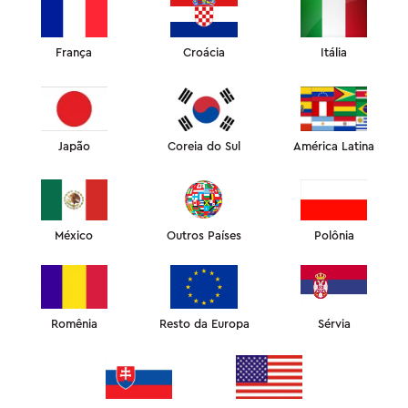
França
Croácia
Itália
OMNIA SKIN DEFENSE
SOLUÇÃO IDEAL PARA PELES NORMAIS A PROBLEMÁTICAS
UMA REVOLUÇÃO
Japão
Coreia do Sul
América Latina
NO CUIDADO HOLÍSTICO DA PELE
México
Outros Países
Polônia
2
1
em
Romênia
Resto da Europa
Sérvia