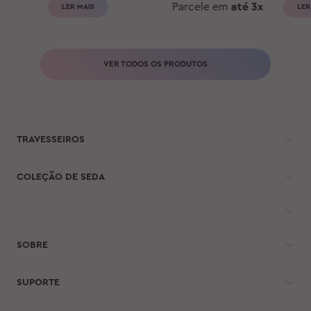
Parcele em
até 3x
LER MAIS
LER
VER TODOS OS PRODUTOS
TRAVESSEIROS
COLEÇÃO DE SEDA
SOBRE
SUPORTE