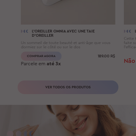
L'OREILLER
OMNIA
AVEC UNE TAIE
D'OREILLER
Cette t
Un sommeil de toute beauté et anti-âge que vous
faite 
dormiez sur le côté ou sur le dos
l’effic
189.00
R$
COMPRAR AGORA
Não 
Parcele em
até 3x
VER TODOS OS PRODUTOS